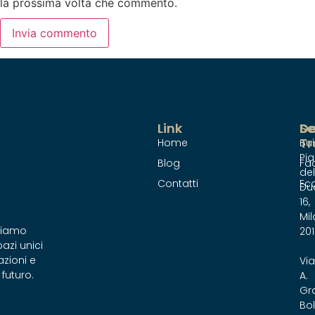
la prossima volta che commento.
Link
Se
D
Tr
Home
Bu
Pi
Blog
Fac
del
Contatti
Ec
Du
16,
Mil
rmiamo
201
azi unici
azioni e
Via
 futuro.
A.
Gr
Bol