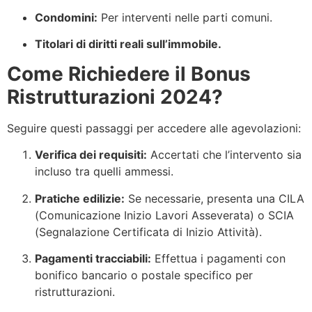
Condomini:
Per interventi nelle parti comuni.
Titolari di diritti reali sull’immobile.
Come Richiedere il Bonus
Ristrutturazioni 2024?
Seguire questi passaggi per accedere alle agevolazioni:
Verifica dei requisiti:
Accertati che l’intervento sia
incluso tra quelli ammessi.
Pratiche edilizie:
Se necessarie, presenta una CILA
(Comunicazione Inizio Lavori Asseverata) o SCIA
(Segnalazione Certificata di Inizio Attività).
Pagamenti tracciabili:
Effettua i pagamenti con
bonifico bancario o postale specifico per
ristrutturazioni.