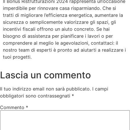
Il Bonus Ristrutturazioni 2024 rappresenta un’occasione
imperdibile per rinnovare casa risparmiando. Che si
tratti di migliorare l’efficienza energetica, aumentare la
sicurezza o semplicemente valorizzare gli spazi, gli
incentivi fiscali offrono un aiuto concreto. Se hai
bisogno di assistenza per pianificare i lavori o per
comprendere al meglio le agevolazioni, contattaci: il
nostro team di esperti è pronto ad aiutarti a realizzare i
tuoi progetti.
Lascia un commento
Il tuo indirizzo email non sarà pubblicato.
I campi
obbligatori sono contrassegnati
*
Commento
*