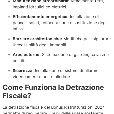
Manutenzione straordinaria:
Rifacimento tetti,
impianti idraulici ed elettrici.
Efficientamento energetico:
Installazione di
pannelli solari, coibentazione e sostituzione degli
infissi.
Barriere architettoniche:
Modifiche per migliorare
l’accessibilità degli immobili.
Aree esterne:
Sistemazione di giardini, terrazzi e
cortili.
Sicurezza:
Installazione di sistemi di allarme,
videocamere e porte blindate.
Come Funziona la Detrazione
Fiscale?
La detrazione fiscale del Bonus Ristrutturazioni 2024
permette di recuperare il 50% delle spese sostenute