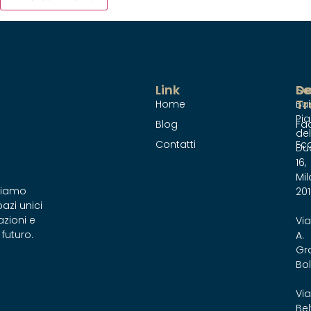
Link
Se
D
Tr
Home
Bu
Pi
Blog
Fac
del
Contatti
Ec
Du
16,
Mil
rmiamo
201
azi unici
azioni e
Via
 futuro.
A.
Gr
Bol
Via
Bel